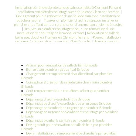
Installation où rénovation de salle de bains complète à Clermont Ferrand
|
Installation complète de chauffage avec chaudière à Clermont Ferrand
|
Devis gratuit pour la rénovation d'une salle de bain avec installation de
douche à Issoire
|
Trouver un plombier chauffagiste pour installer un
plancher chauffant dans un grand salon d'une maison ancienne à Issoire
|
Trouver un plombier chauffagiste pour une rénovation d'une
installation de chauffage à Clermont Ferrand
|
Rénovation de salle de
bains avec douche à l'italienne à Clermont Ferrand
|
Pose et installation
de pompe à chaleur air eau pour chauffage à Issoire
|
Remplacement ou
installation de chaudière gaz ou fioul à Clermont Ferrand
|
Remplacement ou installation de chaudière gaz à condensation à Issoire
Artisan pour rénovation de salle de bain Brioude
Bon artisan plombier rge qualibat Brioude
Changement et remplacement chaudière fioul par plombier
Brioude
Conception et création de salle de bain clé en main plombier
Brioude
Coût remplacement d'un chauffe eau électrique plombier
Brioude
Dépannage chauffe-eau électrique Brioude
Dépannage de chauffe-eau électrique en urgence Brioude
Dépannage de plomberie en urgence par plombier Brioude
Dépannage en urgence de plomberie et chauffage par plombier
Brioude
Dépannage plomberie sanitaire par plombier Brioude
Devis gratuit pour rénovation de salle de bain par plombier
Brioude
Devis installation ou remplacement de chaudière par plombier