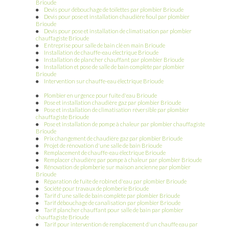
Brioude
Devis pour débouchage de toilettes par plombier Brioude
Devis pour pose et installation chaudière fioul par plombier
Brioude
Devis pour pose et installation de climatisation par plombier
chauffagiste Brioude
Entreprise pour salle de bain clé en main Brioude
Installation de chauffe-eau électrique Brioude
Installation de plancher chauffant par plombier Brioude
Installation et pose de salle de bain complète par plombier
Brioude
Intervention sur chauffe-eau électrique Brioude
Plombier en urgence pour fuite d'eau Brioude
Pose et installation chaudière gaz par plombier Brioude
Pose et installation de climatisation réversible par plombier
chauffagiste Brioude
Pose et installation de pompe à chaleur par plombier chauffagiste
Brioude
Prix changement de chaudière gaz par plombier Brioude
Projet de rénovation d'une salle de bain Brioude
Remplacement de chauffe-eau électrique Brioude
Remplacer chaudière par pompe à chaleur par plombier Brioude
Rénovation de plomberie sur maison ancienne par plombier
Brioude
Réparation de fuite de robinet d'eau par plombier Brioude
Société pour travaux de plomberie Brioude
Tarif d'une salle de bain complète par plombier Brioude
Tarif débouchage de canalisation par plombier Brioude
Tarif plancher chauffant pour salle de bain par plombier
chauffagiste Brioude
Tarif pour intervention de remplacement d'un chauffe eau par