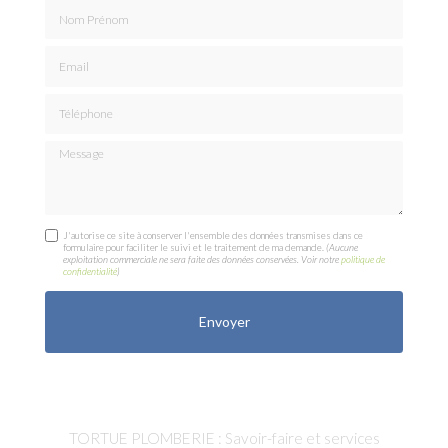
Nom Prénom
Email
Téléphone
Message
J'autorise ce site à conserver l'ensemble des données transmises dans ce
formulaire pour faciliter le suivi et le traitement de ma demande.
(Aucune
exploitation commerciale ne sera faite des données conservées. Voir notre
politique de
confidentialité
)
TORTUE PLOMBERIE : Savoir-faire et services