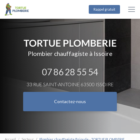
Aller
au
Rappel gratuit
contenu
principal
Plombier chauffagiste à Issoire
07 86 28 55 54
33 RUE SAINT-ANTOINE 63500 ISSOIRE
Contactez-nous
Accueil
Secteur
Plombier chauffagiste Brioude - TORTUE PLOMBERIE