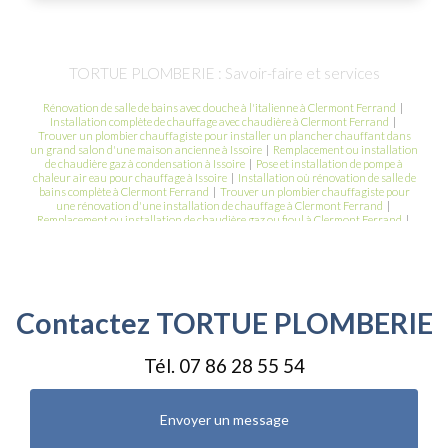
TORTUE PLOMBERIE : Savoir-faire et services
Rénovation de salle de bains avec douche à l'italienne à Clermont Ferrand
|
Installation complète de chauffage avec chaudière à Clermont Ferrand
|
Trouver un plombier chauffagiste pour installer un plancher chauffant dans
un grand salon d'une maison ancienne à Issoire
|
Remplacement ou installation
de chaudière gaz à condensation à Issoire
|
Pose et installation de pompe à
chaleur air eau pour chauffage à Issoire
|
Installation où rénovation de salle de
bains complète à Clermont Ferrand
|
Trouver un plombier chauffagiste pour
une rénovation d'une installation de chauffage à Clermont Ferrand
|
Remplacement ou installation de chaudière gaz ou fioul à Clermont Ferrand
|
Devis gratuit pour la rénovation d'une salle de bain avec installation de douche à
Issoire
Contactez TORTUE PLOMBERIE
Tél.
07 86 28 55 54
Envoyer un message