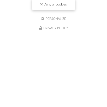
Deny all cookies
PERSONALIZE
PRIVACY POLICY
09/06/2025
Remplacement de douche par douche à
l'italienne à Clermont-Ferrand
Remplacement de douche par douche à l'italienne à