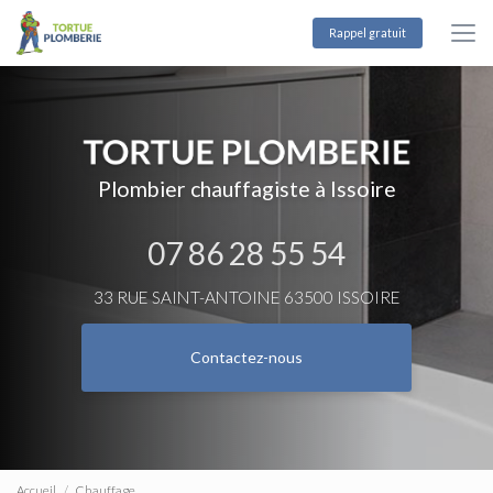
Aller
au
Rappel gratuit
contenu
principal
Plombier chauffagiste à Issoire
07 86 28 55 54
33 RUE SAINT-ANTOINE 63500 ISSOIRE
Contactez-nous
Accueil
Chauffage