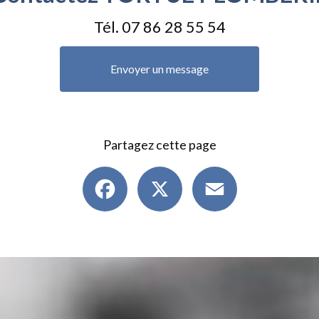
Tél.
07 86 28 55 54
Envoyer un message
Partagez cette page
Facebook
X
Email