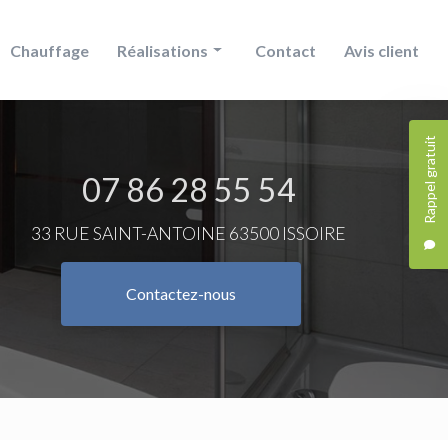
Chauffage
Réalisations
Contact
Avis client
Douche
Rappel gratuit
Chauffage
07 86 28 55 54
Salle de bain
33 RUE SAINT-ANTOINE 63500 ISSOIRE
Contactez-nous