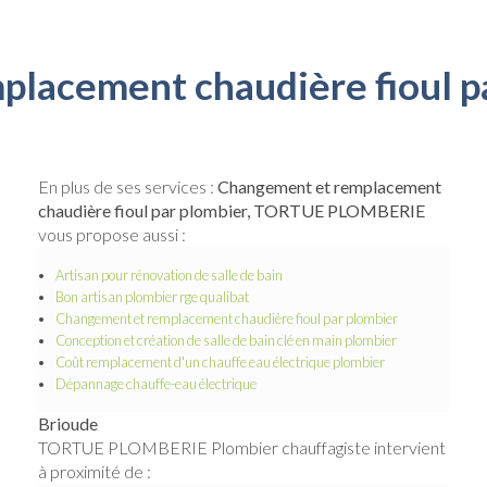
lacement chaudière fioul p
En plus de ses services :
Changement et remplacement
chaudière fioul par plombier, TORTUE PLOMBERIE
vous propose aussi :
Artisan pour rénovation de salle de bain
Bon artisan plombier rge qualibat
Changement et remplacement chaudière fioul par plombier
Conception et création de salle de bain clé en main plombier
Coût remplacement d'un chauffe eau électrique plombier
Dépannage chauffe-eau électrique
Brioude
TORTUE PLOMBERIE Plombier chauffagiste intervient
à proximité de :