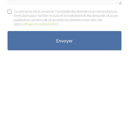
J'autorise ce site à conserver l'ensemble des données transmises dans ce
formulaire pour faciliter le suivi et le traitement de ma demande.
(Aucune
exploitation commerciale ne sera faite des données conservées. Voir
notre
politique de confidentialité
)