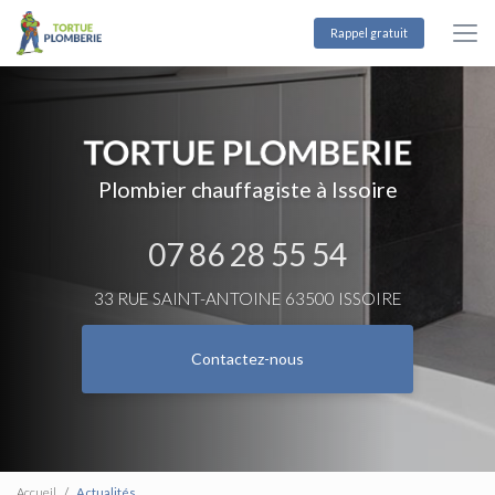
Aller
au
Rappel gratuit
contenu
principal
Plombier chauffagiste à Issoire
07 86 28 55 54
33 RUE SAINT-ANTOINE 63500 ISSOIRE
Contactez-nous
Accueil
Actualités