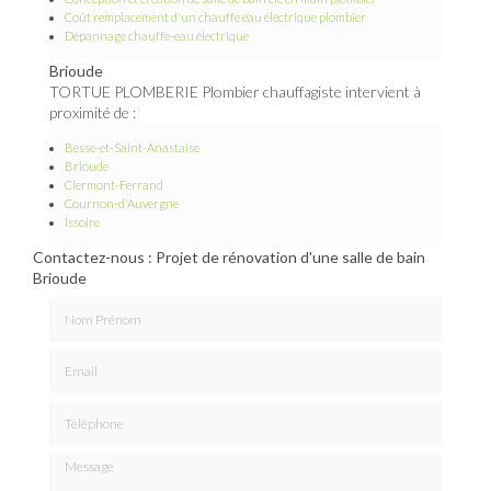
Coût remplacement d'un chauffe eau électrique plombier
Dépannage chauffe-eau électrique
Brioude
TORTUE PLOMBERIE Plombier chauffagiste intervient à
proximité de :
Besse-et-Saint-Anastaise
Brioude
Clermont-Ferrand
Cournon-d'Auvergne
Issoire
Contactez-nous : Projet de rénovation d'une salle de bain
Brioude
Nom Prénom
Email
Téléphone
Message