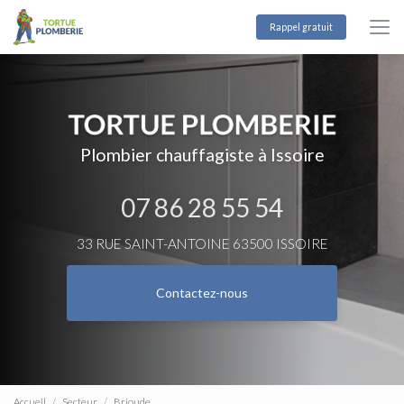
Aller
au
Rappel gratuit
contenu
principal
Plombier chauffagiste à Issoire
07 86 28 55 54
33 RUE SAINT-ANTOINE 63500 ISSOIRE
Contactez-nous
Accueil
Secteur
Brioude