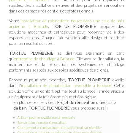
rapides, des installations neuves et des projets de rénovation
dans des espaces résidentiels et professionnels.
Votre
installateur de robinetterie neuve dans une salle de bain
ancienne à Brioude
,
TORTUE PLOMBERIE
propose des
solutions modernes et esthétiques pour redonner vie à des
espaces anciens. Chaque intervention allie design et praticité
pour un résultat durable.
TORTUE PLOMBERIE
se distingue également en tant
qu’
entreprise de chauffage à Brioude
. Elle assure l’installation, la
maintenance et la réparation de systèmes de chauffage
performants adaptés aux besoins spécifiques des clients.
Reconnue pour son expertise,
TORTUE PLOMBERIE
excelle
dans l’
installation de climatisation réversible à Brioude
. Cette
solution offre un confort optimal tout au long de l’année, grâce à
un équipement à la fois économique et écologique.
En plus de ses services :
Projet de rénovation d'une salle
de bain, TORTUE PLOMBERIE
vous propose aussi :
Artisan pour rénovation de salle de bain
Bon artisan plombier rge qualibat
Changement et remplacement chaudière fioul par plombier
Conception et création de salle de bain clé en main plombier