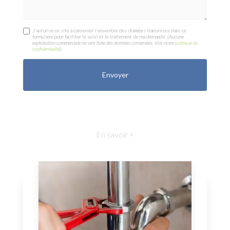
J'autorise ce site à conserver l'ensemble des données transmises dans ce
formulaire pour faciliter le suivi et le traitement de ma demande.
(Aucune
exploitation commerciale ne sera faite des données conservées. Voir notre
politique de
confidentialité
)
En savoir +