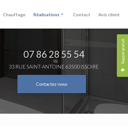
Chauffage
Réalisations
Contact
Avis client
Douche
Rappel gratuit
Chauffage
07 86 28 55 54
Salle de bain
33 RUE SAINT-ANTOINE 63500 ISSOIRE
Contactez-nous