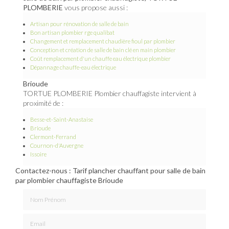
PLOMBERIE
vous propose aussi :
Artisan pour rénovation de salle de bain
Bon artisan plombier rge qualibat
Changement et remplacement chaudière fioul par plombier
Conception et création de salle de bain clé en main plombier
Coût remplacement d'un chauffe eau électrique plombier
Dépannage chauffe-eau électrique
Brioude
TORTUE PLOMBERIE Plombier chauffagiste intervient à
proximité de :
Besse-et-Saint-Anastaise
Brioude
Clermont-Ferrand
Cournon-d'Auvergne
Issoire
Contactez-nous : Tarif plancher chauffant pour salle de bain
par plombier chauffagiste Brioude
Nom Prénom
Email