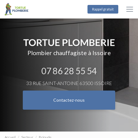
Aller
au
Rappel gratuit
contenu
principal
Plombier chauffagiste à Issoire
07 86 28 55 54
33 RUE SAINT-ANTOINE 63500 ISSOIRE
Contactez-nous
Accueil
Secteur
Brioude