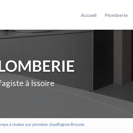
Accueil
Plomberie
agiste à Issoire
pompe à chaleur par plombier chauffagiste Brioude