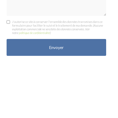
J'autorise ce site à conserver l'ensemble des données transmises dans ce
formulaire pour faciliter le suivi et le traitement de ma demande.
(Aucune
exploitation commerciale ne sera faite des données conservées. Voir
notre
politique de confidentialité
)