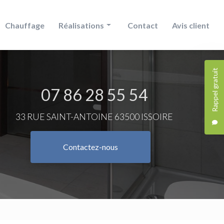
Chauffage
Réalisations
Contact
Avis client
Douche
Rappel gratuit
Chauffage
07 86 28 55 54
Salle de bain
33 RUE SAINT-ANTOINE 63500 ISSOIRE
Contactez-nous