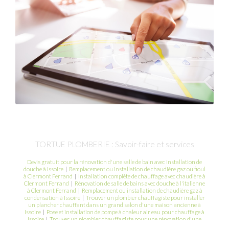
TORTUE PLOMBERIE : Savoir-faire et services
Devis gratuit pour la rénovation d'une salle de bain avec installation de
douche à Issoire
|
Remplacement ou installation de chaudière gaz ou fioul
à Clermont Ferrand
|
Installation complète de chauffage avec chaudière à
Clermont Ferrand
|
Rénovation de salle de bains avec douche à l'italienne
à Clermont Ferrand
|
Remplacement ou installation de chaudière gaz à
condensation à Issoire
|
Trouver un plombier chauffagiste pour installer
un plancher chauffant dans un grand salon d'une maison ancienne à
Issoire
|
Pose et installation de pompe à chaleur air eau pour chauffage à
Issoire
|
Trouver un plombier chauffagiste pour une rénovation d'une
installation de chauffage à Clermont Ferrand
|
Installation où