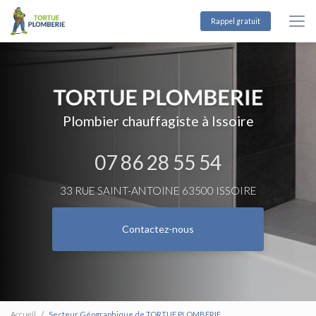
Aller
au
Rappel gratuit
contenu
principal
Plombier chauffagiste à Issoire
07 86 28 55 54
33 RUE SAINT-ANTOINE 63500 ISSOIRE
Contactez-nous
Accueil
Secteur Géographique de TORTUE PLOMBERIE