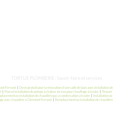
TORTUE PLOMBERIE : Savoir-faire et services
mont Ferrand
|
Devis gratuit pour la rénovation d'une salle de bain avec installation de
d
|
Pose et installation de pompe à chaleur air eau pour chauffage à Issoire
|
Trouver 
lacement ou installation de chaudière gaz à condensation à Issoire
|
Installation o
fage avec chaudière à Clermont Ferrand
|
Remplacement ou installation de chaudière 