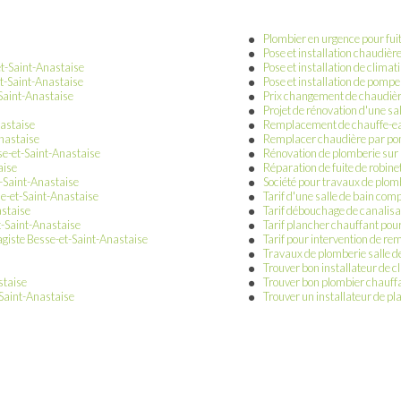
Plombier en urgence pour fui
Pose et installation chaudiè
t-Saint-Anastaise
Pose et installation de clima
et-Saint-Anastaise
Pose et installation de pomp
Saint-Anastaise
Prix changement de chaudièr
Projet de rénovation d'une sa
astaise
Remplacement de chauffe-eau
nastaise
Remplacer chaudière par pom
e-et-Saint-Anastaise
Rénovation de plomberie sur
aise
Réparation de fuite de robin
t-Saint-Anastaise
Société pour travaux de plom
e-et-Saint-Anastaise
Tarif d'une salle de bain co
astaise
Tarif débouchage de canalisa
et-Saint-Anastaise
Tarif plancher chauffant pou
fagiste Besse-et-Saint-Anastaise
Tarif pour intervention de r
Travaux de plomberie salle d
Trouver bon installateur de 
staise
Trouver bon plombier chauffa
-Saint-Anastaise
Trouver un installateur de p