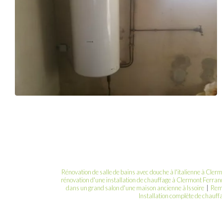
Rénovation de salle de bains avec douche à l'italienne à Cler
rénovation d'une installation de chauffage à Clermont Ferran
dans un grand salon d'une maison ancienne à Issoire
|
Remp
Installation complète de chauf