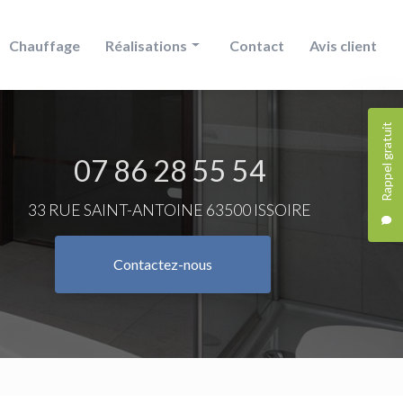
Chauffage
Réalisations
Contact
Avis client
Douche
Rappel gratuit
Chauffage
07 86 28 55 54
Salle de bain
33 RUE SAINT-ANTOINE 63500 ISSOIRE
Contactez-nous