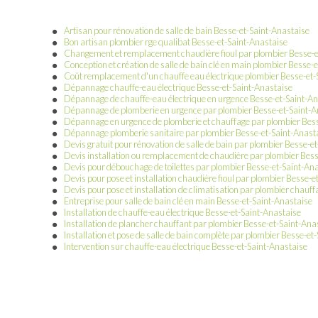
Artisan pour rénovation de salle de bain Besse-et-Saint-Anastaise
Bon artisan plombier rge qualibat Besse-et-Saint-Anastaise
Changement et remplacement chaudière fioul par plombier Besse-e
Conception et création de salle de bain clé en main plombier Besse-
Coût remplacement d'un chauffe eau électrique plombier Besse-et-
Dépannage chauffe-eau électrique Besse-et-Saint-Anastaise
Dépannage de chauffe-eau électrique en urgence Besse-et-Saint-An
Dépannage de plomberie en urgence par plombier Besse-et-Saint-A
Dépannage en urgence de plomberie et chauffage par plombier Bess
Dépannage plomberie sanitaire par plombier Besse-et-Saint-Anast
Devis gratuit pour rénovation de salle de bain par plombier Besse-e
Devis installation ou remplacement de chaudière par plombier Bess
Devis pour débouchage de toilettes par plombier Besse-et-Saint-An
Devis pour pose et installation chaudière fioul par plombier Besse-
Devis pour pose et installation de climatisation par plombier chauf
Entreprise pour salle de bain clé en main Besse-et-Saint-Anastaise
Installation de chauffe-eau électrique Besse-et-Saint-Anastaise
Installation de plancher chauffant par plombier Besse-et-Saint-Ana
Installation et pose de salle de bain complète par plombier Besse-et
Intervention sur chauffe-eau électrique Besse-et-Saint-Anastaise