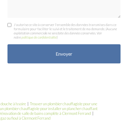
J'autorise ce site à conserver l'ensemble des données transmises dans ce
formulaire pour faciliter le suivi et le traitement de ma demande.
(Aucune
exploitation commerciale ne sera faite des données conservées. Voir
notre
politique de confidentialité
)
 douche à Issoire
|
Trouver un plombier chauffagiste pour une
un plombier chauffagiste pour installer un plancher chauffant
ù rénovation de salle de bains complète à Clermont Ferrand
|
gaz ou fioul à Clermont Ferrand