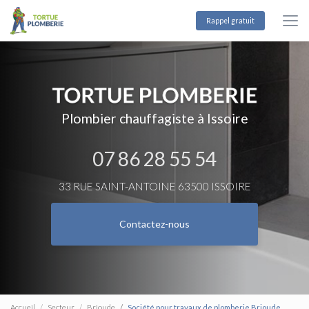
Aller
au
Rappel gratuit
contenu
principal
Plombier chauffagiste à Issoire
07 86 28 55 54
33 RUE SAINT-ANTOINE 63500 ISSOIRE
Contactez-nous
Accueil
Secteur
Brioude
Société pour travaux de plomberie Brioude