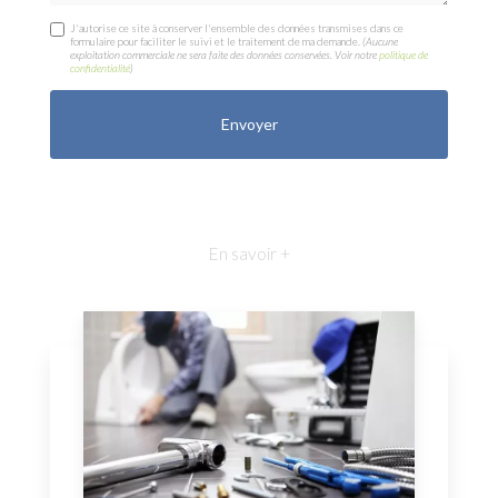
J'autorise ce site à conserver l'ensemble des données transmises dans ce
formulaire pour faciliter le suivi et le traitement de ma demande.
(Aucune
exploitation commerciale ne sera faite des données conservées. Voir notre
politique de
confidentialité
)
En savoir +