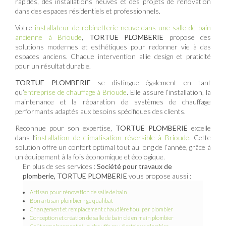
rapides, des installations neuves et des projets de rénovation
dans des espaces résidentiels et professionnels.
Votre
installateur de robinetterie neuve dans une salle de bain
ancienne à Brioude
,
TORTUE PLOMBERIE
propose des
solutions modernes et esthétiques pour redonner vie à des
espaces anciens. Chaque intervention allie design et praticité
pour un résultat durable.
TORTUE PLOMBERIE
se distingue également en tant
qu’
entreprise de chauffage à Brioude
. Elle assure l’installation, la
maintenance et la réparation de systèmes de chauffage
performants adaptés aux besoins spécifiques des clients.
Reconnue pour son expertise,
TORTUE PLOMBERIE
excelle
dans l’
installation de climatisation réversible à Brioude
. Cette
solution offre un confort optimal tout au long de l’année, grâce à
un équipement à la fois économique et écologique.
En plus de ses services :
Société pour travaux de
plomberie, TORTUE PLOMBERIE
vous propose aussi :
Artisan pour rénovation de salle de bain
Bon artisan plombier rge qualibat
Changement et remplacement chaudière fioul par plombier
Conception et création de salle de bain clé en main plombier