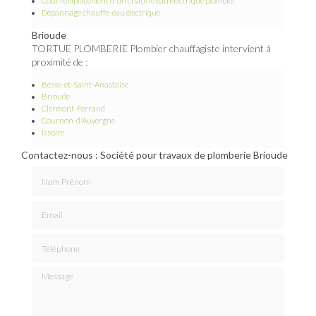
Coût remplacement d'un chauffe eau électrique plombier
Dépannage chauffe-eau électrique
Brioude
TORTUE PLOMBERIE Plombier chauffagiste intervient à
proximité de :
Besse-et-Saint-Anastaise
Brioude
Clermont-Ferrand
Cournon-d'Auvergne
Issoire
Contactez-nous : Société pour travaux de plomberie Brioude
Nom Prénom
Email
Téléphone
Message