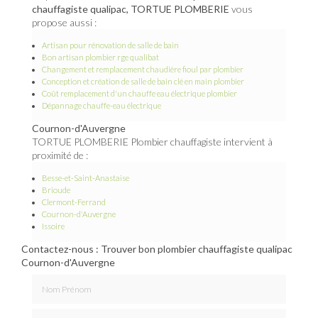
chauffagiste qualipac, TORTUE PLOMBERIE
vous
propose aussi :
Artisan pour rénovation de salle de bain
Bon artisan plombier rge qualibat
Changement et remplacement chaudière fioul par plombier
Conception et création de salle de bain clé en main plombier
Coût remplacement d'un chauffe eau électrique plombier
Dépannage chauffe-eau électrique
Cournon-d'Auvergne
TORTUE PLOMBERIE Plombier chauffagiste intervient à
proximité de :
Besse-et-Saint-Anastaise
Brioude
Clermont-Ferrand
Cournon-d'Auvergne
Issoire
Contactez-nous : Trouver bon plombier chauffagiste qualipac
Cournon-d'Auvergne
Nom Prénom
Email