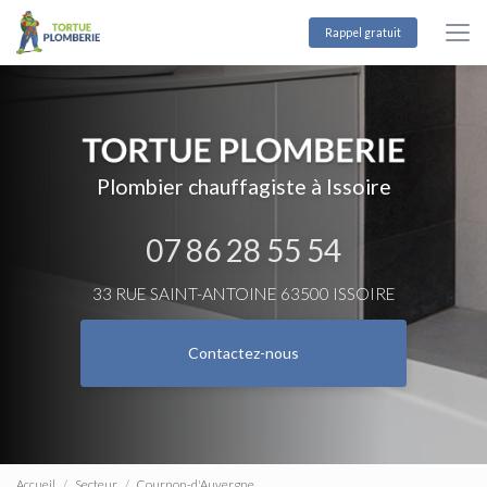
Aller
au
Rappel gratuit
contenu
principal
Plombier chauffagiste à Issoire
07 86 28 55 54
33 RUE SAINT-ANTOINE 63500 ISSOIRE
Contactez-nous
Accueil
Secteur
Cournon-d'Auvergne