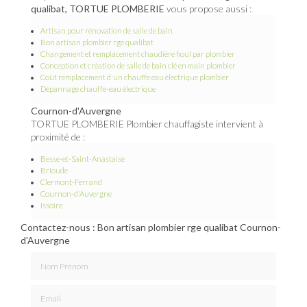
qualibat, TORTUE PLOMBERIE
vous propose aussi :
Artisan pour rénovation de salle de bain
Bon artisan plombier rge qualibat
Changement et remplacement chaudière fioul par plombier
Conception et création de salle de bain clé en main plombier
Coût remplacement d'un chauffe eau électrique plombier
Dépannage chauffe-eau électrique
Cournon-d'Auvergne
TORTUE PLOMBERIE Plombier chauffagiste intervient à
proximité de :
Besse-et-Saint-Anastaise
Brioude
Clermont-Ferrand
Cournon-d'Auvergne
Issoire
Contactez-nous : Bon artisan plombier rge qualibat Cournon-
d'Auvergne
Nom Prénom
Email