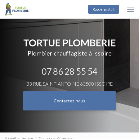
Aller
au
Rappel gratuit
contenu
principal
Plombier chauffagiste à Issoire
07 86 28 55 54
33 RUE SAINT-ANTOINE 63500 ISSOIRE
Contactez-nous
Accueil
Secteur
Cournon-d'Auvergne