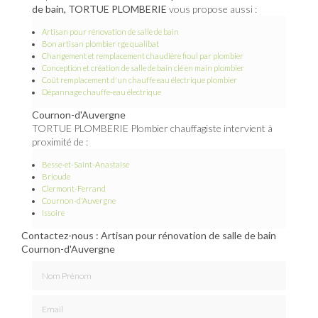
de bain, TORTUE PLOMBERIE
vous propose aussi :
Artisan pour rénovation de salle de bain
Bon artisan plombier rge qualibat
Changement et remplacement chaudière fioul par plombier
Conception et création de salle de bain clé en main plombier
Coût remplacement d'un chauffe eau électrique plombier
Dépannage chauffe-eau électrique
Cournon-d'Auvergne
TORTUE PLOMBERIE Plombier chauffagiste intervient à
proximité de :
Besse-et-Saint-Anastaise
Brioude
Clermont-Ferrand
Cournon-d'Auvergne
Issoire
Contactez-nous : Artisan pour rénovation de salle de bain
Cournon-d'Auvergne
Nom Prénom
Email