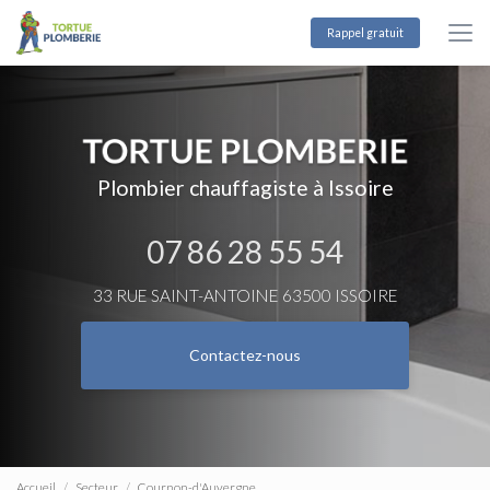
Aller
au
Rappel gratuit
contenu
principal
Plombier chauffagiste à Issoire
07 86 28 55 54
33 RUE SAINT-ANTOINE 63500 ISSOIRE
Contactez-nous
Accueil
Secteur
Cournon-d'Auvergne