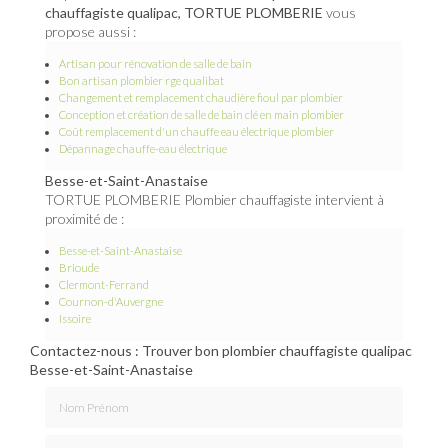
chauffagiste qualipac, TORTUE PLOMBERIE
vous
propose aussi :
Artisan pour rénovation de salle de bain
Bon artisan plombier rge qualibat
Changement et remplacement chaudière fioul par plombier
Conception et création de salle de bain clé en main plombier
Coût remplacement d'un chauffe eau électrique plombier
Dépannage chauffe-eau électrique
Besse-et-Saint-Anastaise
TORTUE PLOMBERIE Plombier chauffagiste intervient à
proximité de :
Besse-et-Saint-Anastaise
Brioude
Clermont-Ferrand
Cournon-d'Auvergne
Issoire
Contactez-nous : Trouver bon plombier chauffagiste qualipac
Besse-et-Saint-Anastaise
Nom Prénom
Email