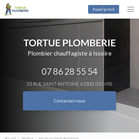
Aller
au
Rappel gratuit
contenu
principal
Plombier chauffagiste à Issoire
07 86 28 55 54
33 RUE SAINT-ANTOINE 63500 ISSOIRE
Contactez-nous
Accueil
Secteur
Besse-et-Saint-Anastaise