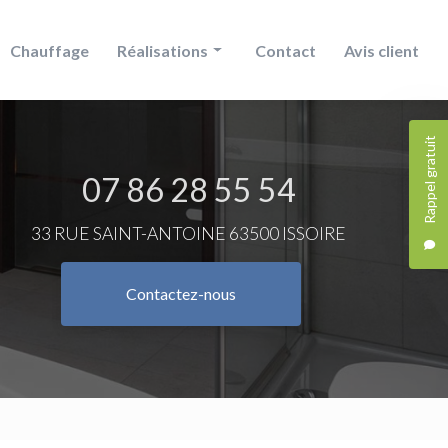
Chauffage
Réalisations
Contact
Avis client
Douche
Rappel gratuit
Chauffage
07 86 28 55 54
Salle de bain
33 RUE SAINT-ANTOINE 63500 ISSOIRE
Contactez-nous