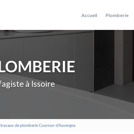
Accueil
Plomberie
agiste à Issoire
 travaux de plomberie Cournon-d'Auvergne