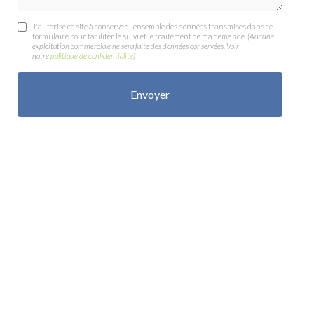
J'autorise ce site à conserver l'ensemble des données transmises dans ce
formulaire pour faciliter le suivi et le traitement de ma demande.
(Aucune
exploitation commerciale ne sera faite des données conservées. Voir
notre
politique de confidentialité
)