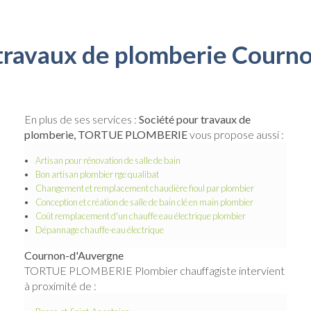
 travaux de plomberie Courn
En plus de ses services :
Société pour travaux de
plomberie, TORTUE PLOMBERIE
vous propose aussi :
Artisan pour rénovation de salle de bain
Bon artisan plombier rge qualibat
Changement et remplacement chaudière fioul par plombier
Conception et création de salle de bain clé en main plombier
Coût remplacement d'un chauffe eau électrique plombier
Dépannage chauffe-eau électrique
Cournon-d'Auvergne
TORTUE PLOMBERIE Plombier chauffagiste intervient
à proximité de :