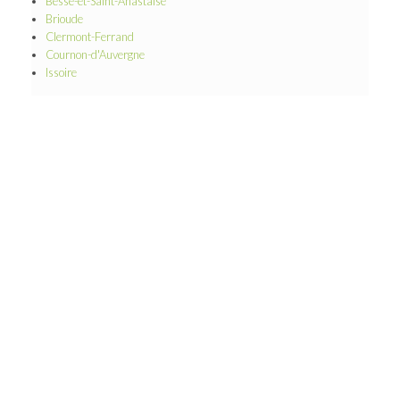
Besse-et-Saint-Anastaise
Brioude
Clermont-Ferrand
Cournon-d'Auvergne
Issoire