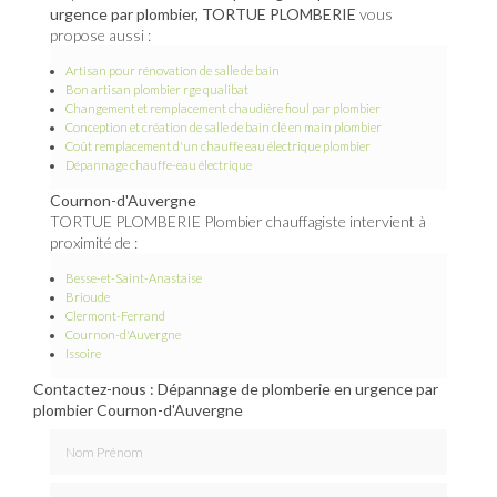
urgence par plombier, TORTUE PLOMBERIE
vous
propose aussi :
Artisan pour rénovation de salle de bain
Bon artisan plombier rge qualibat
Changement et remplacement chaudière fioul par plombier
Conception et création de salle de bain clé en main plombier
Coût remplacement d'un chauffe eau électrique plombier
Dépannage chauffe-eau électrique
Cournon-d'Auvergne
TORTUE PLOMBERIE Plombier chauffagiste intervient à
proximité de :
Besse-et-Saint-Anastaise
Brioude
Clermont-Ferrand
Cournon-d'Auvergne
Issoire
Contactez-nous : Dépannage de plomberie en urgence par
plombier Cournon-d'Auvergne
Nom Prénom
Email