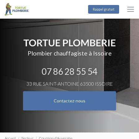
Aller
au
Rappel gratuit
contenu
principal
Plombier chauffagiste à Issoire
07 86 28 55 54
33 RUE SAINT-ANTOINE 63500 ISSOIRE
Contactez-nous
Accueil
Secteur
Cournon-d'Auvergne