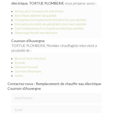
électrique, TORTUE PLOMBERIE
vous propose aussi :
Artisan pour rénovation de salle de bain
Bon artisan plombier rge qualibat
Changement et remplacement chaudière fioul par plombier
Conception et création de salle de bain clé en main plombier
Coût remplacement d'un chauffe eau électrique plombier
Dépannage chauffe-eau électrique
Cournon-d'Auvergne
TORTUE PLOMBERIE Plombier chauffagiste intervient à
proximité de :
Besse-et-Saint-Anastaise
Brioude
Clermont-Ferrand
Cournon-d'Auvergne
Issoire
Contactez-nous : Remplacement de chauffe-eau électrique
Cournon-d'Auvergne
Nom Prénom
Email