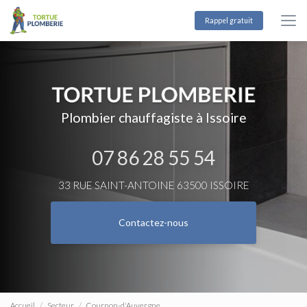
Aller
au
Rappel gratuit
contenu
principal
Plombier chauffagiste à Issoire
07 86 28 55 54
33 RUE SAINT-ANTOINE 63500 ISSOIRE
Contactez-nous
Accueil
Secteur
Cournon-d'Auvergne