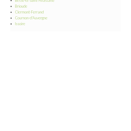
Besse-et-Saint-Anastaise
Brioude
Clermont-Ferrand
Cournon-d'Auvergne
Issoire