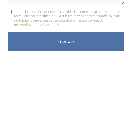
J'autorise ce site à conserver l'ensemble des données transmises dans ce
formulaire pour faciliter le suivi et le traitement de ma demande.
(Aucune
exploitation commerciale ne sera faite des données conservées. Voir
notre
politique de confidentialité
)