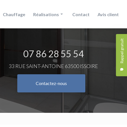
Chauffage
Réalisations
Contact
Avis client
Douche
Rappel gratuit
Chauffage
07 86 28 55 54
Salle de bain
33 RUE SAINT-ANTOINE 63500 ISSOIRE
Contactez-nous