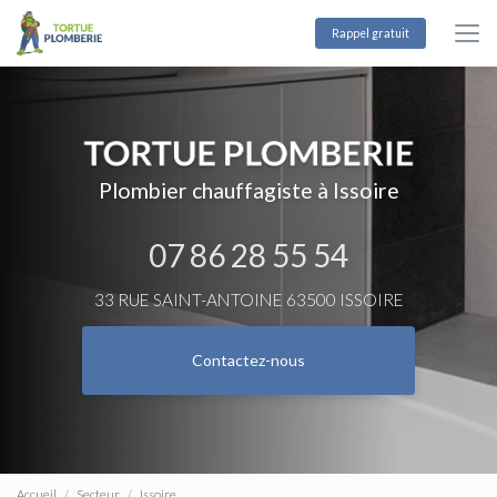
Aller
au
Rappel gratuit
contenu
principal
Plombier chauffagiste à Issoire
07 86 28 55 54
33 RUE SAINT-ANTOINE 63500 ISSOIRE
Contactez-nous
Accueil
Secteur
Issoire