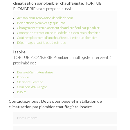
climatisation par plombier chauffagiste, TORTUE
PLOMBERIE
vous propose aussi :
Artisan pour rénovation de salle de bain
Bon artisan plombier rge qualibat
Changement et remplacement chaudière fioul par plombier
Conception et création de salle de bain clé en main plombier
Coût remplacement d'un chauffe eau électrique plombier
Dépannage chauffe-eau électrique
Issoire
TORTUE PLOMBERIE Plombier chauffagiste intervient à
proximité de :
Besse-et-Saint-Anastaise
Brioude
Clermont-Ferrand
Cournon-d'Auvergne
Issoire
Contactez-nous : Devis pour pose et installation de
climatisation par plombier chauffagiste Issoire
Nom Prénom
Email