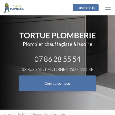
Aller
au
Rappel gratuit
contenu
principal
Plombier chauffagiste à Issoire
07 86 28 55 54
33 RUE SAINT-ANTOINE 63500 ISSOIRE
Contactez-nous
Accueil
Secteur
Besse-et-Saint-Anastaise