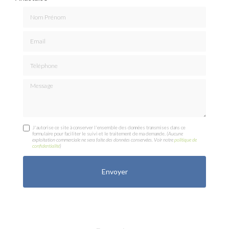
Nom Prénom
Email
Téléphone
Message
J'autorise ce site à conserver l'ensemble des données transmises dans ce
formulaire pour faciliter le suivi et le traitement de ma demande.
(Aucune
exploitation commerciale ne sera faite des données conservées. Voir notre
politique de
confidentialité
)