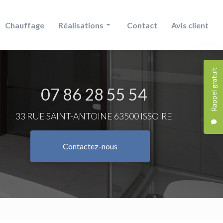
Chauffage
Réalisations
Contact
Avis client
Douche
Rappel gratuit
Chauffage
07 86 28 55 54
Salle de bain
33 RUE SAINT-ANTOINE 63500 ISSOIRE
Contactez-nous