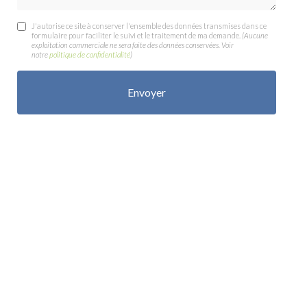
J'autorise ce site à conserver l'ensemble des données transmises dans ce
formulaire pour faciliter le suivi et le traitement de ma demande.
(Aucune
exploitation commerciale ne sera faite des données conservées. Voir
notre
politique de confidentialité
)