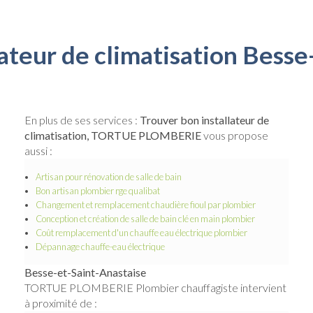
lateur de climatisation Besse
En plus de ses services :
Trouver bon installateur de
climatisation, TORTUE PLOMBERIE
vous propose
aussi :
Artisan pour rénovation de salle de bain
Bon artisan plombier rge qualibat
Changement et remplacement chaudière fioul par plombier
Conception et création de salle de bain clé en main plombier
Coût remplacement d'un chauffe eau électrique plombier
Dépannage chauffe-eau électrique
Besse-et-Saint-Anastaise
TORTUE PLOMBERIE Plombier chauffagiste intervient
à proximité de :