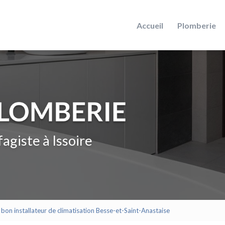
Accueil
Plomberie
agiste à Issoire
bon installateur de climatisation Besse-et-Saint-Anastaise