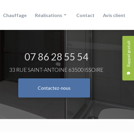
Chauffage
Réalisations
Contact
Avis client
Douche
Rappel gratuit
Chauffage
07 86 28 55 54
Salle de bain
33 RUE SAINT-ANTOINE 63500 ISSOIRE
Contactez-nous