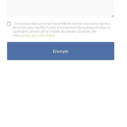
J'autorise ce site à conserver l'ensemble des données transmises dans ce
formulaire pour faciliter le suivi et le traitement de ma demande.
(Aucune
exploitation commerciale ne sera faite des données conservées. Voir
notre
politique de confidentialité
)