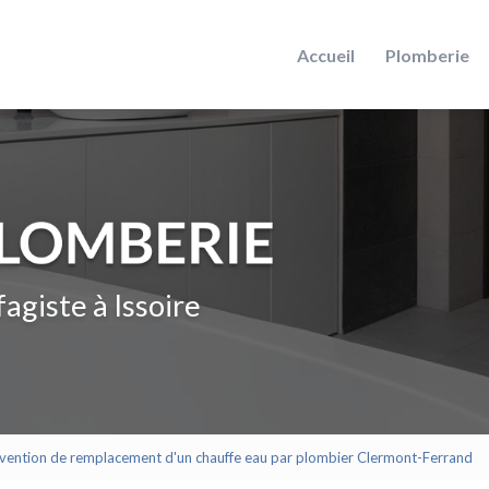
Accueil
Plomberie
agiste à Issoire
ervention de remplacement d'un chauffe eau par plombier Clermont-Ferrand