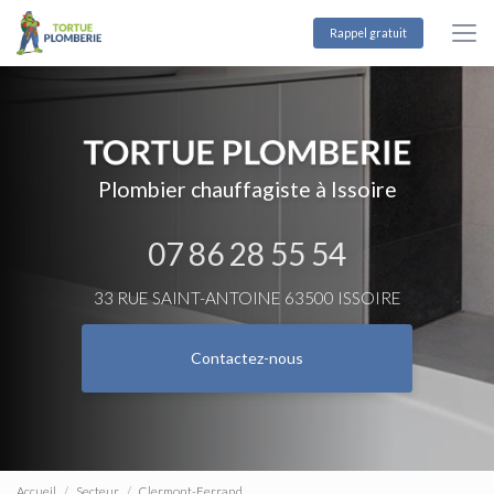
Aller
au
Rappel gratuit
contenu
principal
Plombier chauffagiste à Issoire
07 86 28 55 54
33 RUE SAINT-ANTOINE 63500 ISSOIRE
Contactez-nous
Accueil
Secteur
Clermont-Ferrand