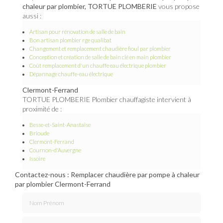
chaleur par plombier, TORTUE PLOMBERIE
vous propose
aussi :
Artisan pour rénovation de salle de bain
Bon artisan plombier rge qualibat
Changement et remplacement chaudière fioul par plombier
Conception et création de salle de bain clé en main plombier
Coût remplacement d'un chauffe eau électrique plombier
Dépannage chauffe-eau électrique
Clermont-Ferrand
TORTUE PLOMBERIE Plombier chauffagiste intervient à
proximité de :
Besse-et-Saint-Anastaise
Brioude
Clermont-Ferrand
Cournon-d'Auvergne
Issoire
Contactez-nous : Remplacer chaudière par pompe à chaleur
par plombier Clermont-Ferrand
Nom Prénom
Email