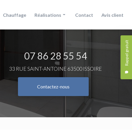
Chauffage
Réalisations
Contact
Avis client
Douche
Rappel gratuit
Chauffage
07 86 28 55 54
Salle de bain
33 RUE SAINT-ANTOINE 63500 ISSOIRE
Contactez-nous