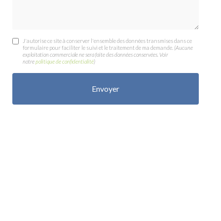
J'autorise ce site à conserver l'ensemble des données transmises dans ce
formulaire pour faciliter le suivi et le traitement de ma demande.
(Aucune
exploitation commerciale ne sera faite des données conservées. Voir
notre
politique de confidentialité
)