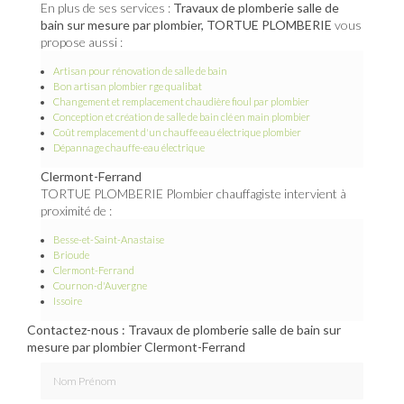
En plus de ses services :
Travaux de plomberie salle de
bain sur mesure par plombier, TORTUE PLOMBERIE
vous
propose aussi :
Artisan pour rénovation de salle de bain
Bon artisan plombier rge qualibat
Changement et remplacement chaudière fioul par plombier
Conception et création de salle de bain clé en main plombier
Coût remplacement d'un chauffe eau électrique plombier
Dépannage chauffe-eau électrique
Clermont-Ferrand
TORTUE PLOMBERIE Plombier chauffagiste intervient à
proximité de :
Besse-et-Saint-Anastaise
Brioude
Clermont-Ferrand
Cournon-d'Auvergne
Issoire
Contactez-nous : Travaux de plomberie salle de bain sur
mesure par plombier Clermont-Ferrand
Nom Prénom