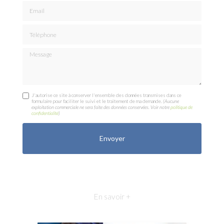
Email
Téléphone
Message
J'autorise ce site à conserver l'ensemble des données transmises dans ce
formulaire pour faciliter le suivi et le traitement de ma demande.
(Aucune
exploitation commerciale ne sera faite des données conservées. Voir notre
politique de
confidentialité
)
En savoir +