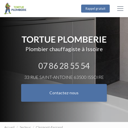
Aller
au
Rappel gratuit
contenu
principal
Plombier chauffagiste à Issoire
07 86 28 55 54
33 RUE SAINT-ANTOINE 63500 ISSOIRE
Contactez-nous
Accueil
Secteur
Clermont-Ferrand