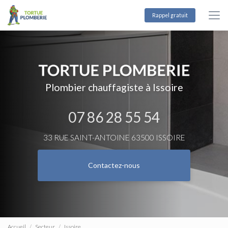
Aller
au
Rappel gratuit
contenu
principal
Plombier chauffagiste à Issoire
07 86 28 55 54
33 RUE SAINT-ANTOINE 63500 ISSOIRE
Contactez-nous
Accueil
Secteur
Issoire