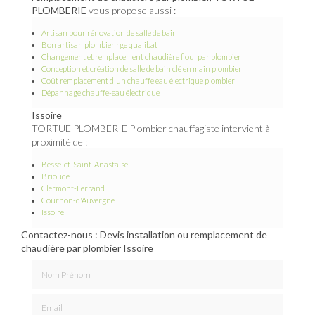
PLOMBERIE
vous propose aussi :
Artisan pour rénovation de salle de bain
Bon artisan plombier rge qualibat
Changement et remplacement chaudière fioul par plombier
Conception et création de salle de bain clé en main plombier
Coût remplacement d'un chauffe eau électrique plombier
Dépannage chauffe-eau électrique
Issoire
TORTUE PLOMBERIE Plombier chauffagiste intervient à
proximité de :
Besse-et-Saint-Anastaise
Brioude
Clermont-Ferrand
Cournon-d'Auvergne
Issoire
Contactez-nous : Devis installation ou remplacement de
chaudière par plombier Issoire
Nom Prénom
Email