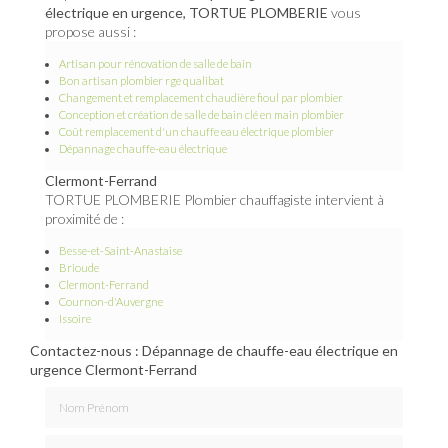
électrique en urgence, TORTUE PLOMBERIE
vous
propose aussi :
Artisan pour rénovation de salle de bain
Bon artisan plombier rge qualibat
Changement et remplacement chaudière fioul par plombier
Conception et création de salle de bain clé en main plombier
Coût remplacement d'un chauffe eau électrique plombier
Dépannage chauffe-eau électrique
Clermont-Ferrand
TORTUE PLOMBERIE Plombier chauffagiste intervient à
proximité de :
Besse-et-Saint-Anastaise
Brioude
Clermont-Ferrand
Cournon-d'Auvergne
Issoire
Contactez-nous : Dépannage de chauffe-eau électrique en
urgence Clermont-Ferrand
Nom Prénom
Email