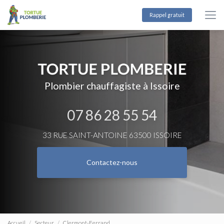
Aller
au
Rappel gratuit
contenu
principal
Plombier chauffagiste à Issoire
07 86 28 55 54
33 RUE SAINT-ANTOINE 63500 ISSOIRE
Contactez-nous
Accueil
Secteur
Clermont-Ferrand