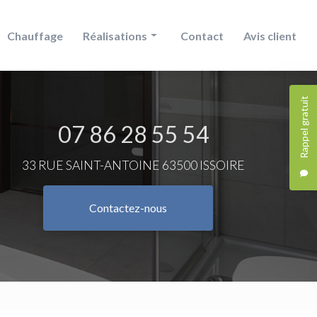
Chauffage
Réalisations
Contact
Avis client
Douche
Rappel gratuit
Chauffage
07 86 28 55 54
Salle de bain
33 RUE SAINT-ANTOINE 63500 ISSOIRE
Contactez-nous